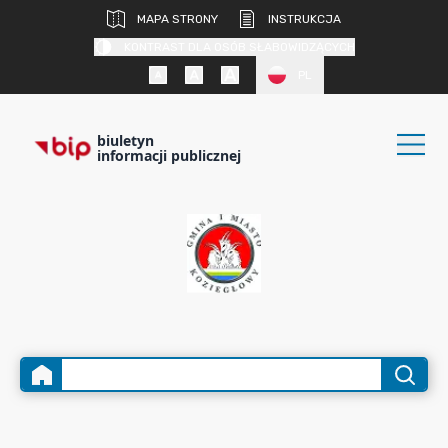
MAPA STRONY
INSTRUKCJA
KONTRAST DLA OSÓB SŁABOWIDZĄCYCH
PL
biuletyn
informacji publicznej