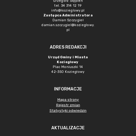
Grzegorz Stępień
tel. 34 314 12 19
info@kozieglowy.pl
Zastępca Administratora
Damian Szczygieł
damian.szczygiel@kozieglowy.
pl
ADRES REDAKCJI
Urząd Gminy i Miasta
Koziegłowy
Plac Moniuszki 14
42-350 Koziegłowy
INFORMACJE
Mapa strony
Rejestr zmian
Statystyki odwiedzin
AKTUALIZACJE