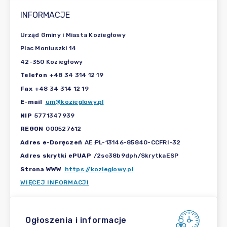
INFORMACJE
Urząd Gminy i Miasta Koziegłowy
Plac Moniuszki 14
42-350 Koziegłowy
Telefon
+48 34 314 12 19
Fax
+48 34 314 12 19
E-mail
um@kozieglowy.pl
NIP
5771347939
REGON
000527612
Adres e-Doręczeń
AE:PL-13146-85840-CCFRI-32
Adres skrytki ePUAP
/2sc38b9dph/SkrytkaESP
Strona WWW
https://kozieglowy.pl
WIĘCEJ INFORMACJI
Ogłoszenia i informacje