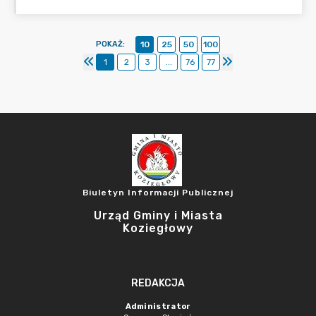
POKAŻ
:
10
25
50
100
1
2
3
...
76
77
Biuletyn Informacji Publicznej
Urząd Gminy i Miasta
Koziegłowy
REDAKCJA
Administrator