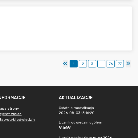
1
2
3
...
76
77
INFORMACJE
AKTUALIZACJE
Ostatnia modyfikacja
apa strony
2026-08-03 13:16:20
ejestr zmian
tatystyki odwiedzin
Licznik odwiedzin ogółem
9 569
Licznik odwiedzin w m-cu 2026-