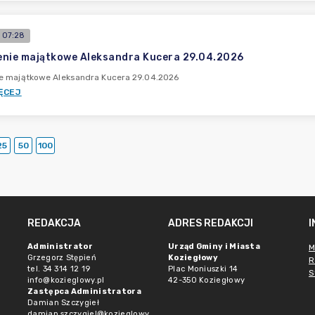
 07:28
nie majątkowe Aleksandra Kucera 29.04.2026
e majątkowe Aleksandra Kucera 29.04.2026
ĘCEJ
25
50
100
REDAKCJA
ADRES REDAKCJI
Administrator
Urząd Gminy i Miasta
M
Grzegorz Stępień
Koziegłowy
R
tel. 34 314 12 19
Plac Moniuszki 14
S
info@kozieglowy.pl
42-350 Koziegłowy
Zastępca Administratora
Damian Szczygieł
damian.szczygiel@kozieglowy.