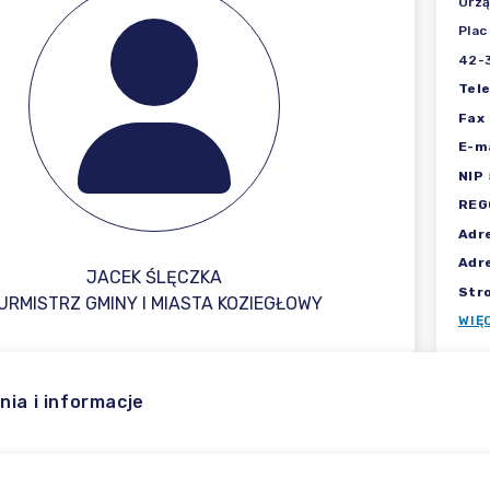
Urzą
Plac
42-3
Tel
Fax
E-ma
NIP
REG
Adr
Adr
JACEK ŚLĘCZKA
Str
URMISTRZ GMINY I MIASTA KOZIEGŁOWY
WIĘ
nia i informacje