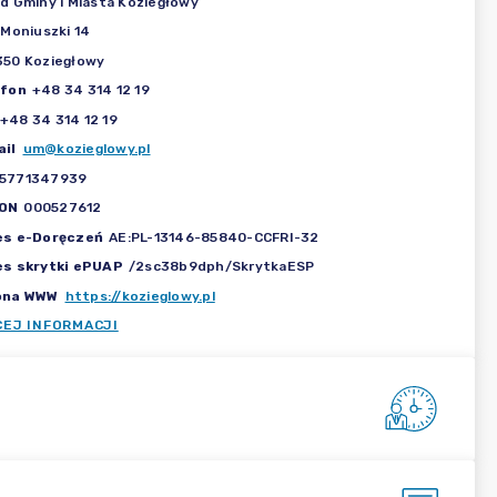
d Gminy i Miasta Koziegłowy
 Moniuszki 14
50 Koziegłowy
efon
+48 34 314 12 19
+48 34 314 12 19
il
um@kozieglowy.pl
5771347939
ON
000527612
es e-Doręczeń
AE:PL-13146-85840-CCFRI-32
es skrytki ePUAP
/2sc38b9dph/SkrytkaESP
ona WWW
https://kozieglowy.pl
CEJ INFORMACJI