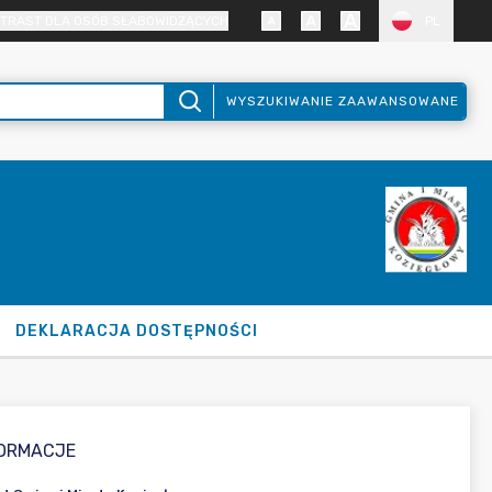
TRAST DLA OSÓB SŁABOWIDZĄCYCH
PL
WYSZUKIWANIE ZAAWANSOWANE
DEKLARACJA DOSTĘPNOŚCI
FORMACJE