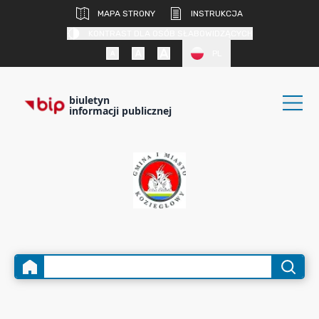
MAPA STRONY
INSTRUKCJA
KONTRAST DLA OSÓB SŁABOWIDZĄCYCH
PL
biuletyn
informacji publicznej