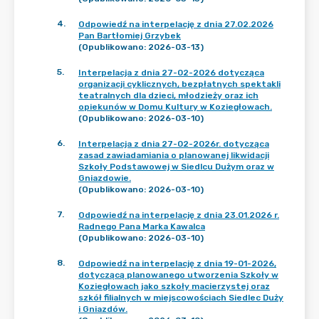
4
.
Odpowiedź na interpelację z dnia 27.02.2026
Pan Bartłomiej Grzybek
(Opublikowano: 2026-03-13)
5
.
Interpelacja z dnia 27-02-2026 dotycząca
organizacji cyklicznych, bezpłatnych spektakli
teatralnych dla dzieci, młodzieży oraz ich
opiekunów w Domu Kultury w Koziegłowach.
(Opublikowano: 2026-03-10)
6
.
Interpelacja z dnia 27-02-2026r. dotycząca
zasad zawiadamiania o planowanej likwidacji
Szkoły Podstawowej w Siedlcu Dużym oraz w
Gniazdowie.
(Opublikowano: 2026-03-10)
7
.
Odpowiedź na interpelację z dnia 23.01.2026 r.
Radnego Pana Marka Kawalca
(Opublikowano: 2026-03-10)
8
.
Odpowiedź na interpelację z dnia 19-01-2026,
dotyczącą planowanego utworzenia Szkoły w
Koziegłowach jako szkoły macierzystej oraz
szkół filialnych w miejscowościach Siedlec Duży
i Gniazdów.