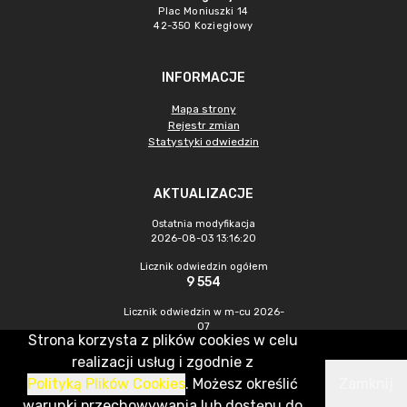
Plac Moniuszki 14
42-350 Koziegłowy
INFORMACJE
Mapa strony
Rejestr zmian
Statystyki odwiedzin
AKTUALIZACJE
Ostatnia modyfikacja
2026-08-03 13:16:20
Licznik odwiedzin ogółem
9 554
Licznik odwiedzin w m-cu 2026-
07
Strona korzysta z plików cookies w celu
396
realizacji usług i zgodnie z
Polityką Plików Cookies
. Możesz określić
Zamknij
CMS & Hosting: Nefeni Sp. z o.o.
warunki przechowywania lub dostępu do