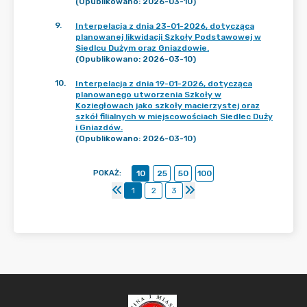
(Opublikowano: 2026-03-10)
9
.
Interpelacja z dnia 23-01-2026, dotycząca
planowanej likwidacji Szkoły Podstawowej w
Siedlcu Dużym oraz Gniazdowie.
(Opublikowano: 2026-03-10)
10
.
Interpelacja z dnia 19-01-2026, dotycząca
planowanego utworzenia Szkoły w
Koziegłowach jako szkoły macierzystej oraz
szkół filialnych w miejscowościach Siedlec Duży
i Gniazdów.
(Opublikowano: 2026-03-10)
POKAŻ
:
10
25
50
100
1
2
3