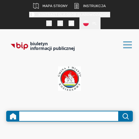
MAPA STRONY
INSTRUKCJA
KONTRAST DLA OSÓB SŁABOWIDZĄCYCH
PL
biuletyn
informacji publicznej