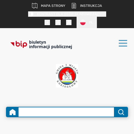
MAPA STRONY
INSTRUKCJA
KONTRAST DLA OSÓB SŁABOWIDZĄCYCH
PL
biuletyn
informacji publicznej