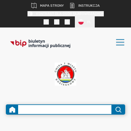
MAPA STRONY
INSTRUKCJA
KONTRAST DLA OSÓB SŁABOWIDZĄCYCH
PL
biuletyn
informacji publicznej