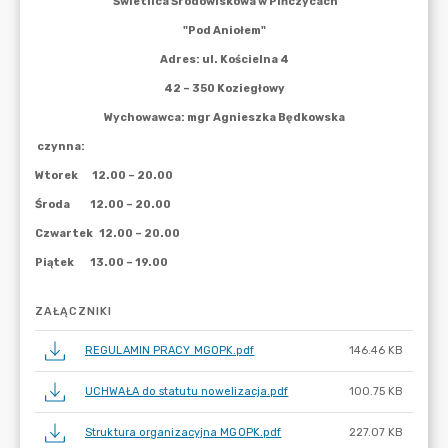
ZAŁĄCZNIKI
REGULAMIN PRACY MGOPK.pdf
146.46 KB
UCHWAŁA do statutu nowelizacja.pdf
100.75 KB
Struktura organizacyjna MGOPK.pdf
227.07 KB