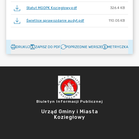
Statut MGOPK Koziegłowy.pdf
326.4 KB
Świetlice sprawozdanie audyt.pdf
110.05 KB
DRUKUJ
ZAPISZ DO PDF
POPRZEDNIE WERSJE
METRYCZKA
Biuletyn Informacji Publicznej
Urząd Gminy i Miasta
Koziegłowy