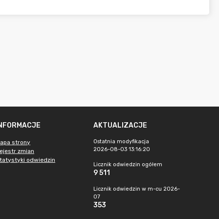
INFORMACJE
AKTUALIZACJE
Ostatnia modyfikacja
apa strony
2026-08-03 13:16:20
ejestr zmian
tatystyki odwiedzin
Licznik odwiedzin ogółem
9 511
Licznik odwiedzin w m-cu 2026-
07
353