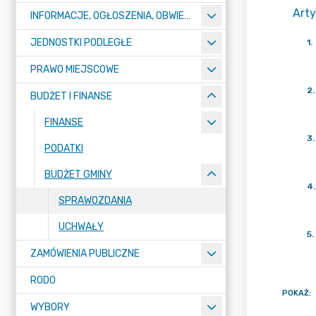
Arty
INFORMACJE, OGŁOSZENIA, OBWIESZCZENIA
JEDNOSTKI PODLEGŁE
1
.
PRAWO MIEJSCOWE
2
.
BUDŻET I FINANSE
FINANSE
3
.
PODATKI
BUDŻET GMINY
4
.
SPRAWOZDANIA
UCHWAŁY
5
.
ZAMÓWIENIA PUBLICZNE
RODO
POKAŻ
:
WYBORY