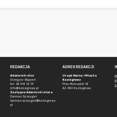
REDAKCJA
ADRES REDAKCJI
Administrator
Urząd Gminy i Miasta
M
Grzegorz Stępień
Koziegłowy
R
tel. 34 314 12 19
Plac Moniuszki 14
S
info@kozieglowy.pl
42-350 Koziegłowy
Zastępca Administratora
Damian Szczygieł
damian.szczygiel@kozieglowy.
pl