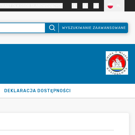
TRAST DLA OSÓB SŁABOWIDZĄCYCH
PL
WYSZUKIWANIE ZAAWANSOWANE
DEKLARACJA DOSTĘPNOŚCI