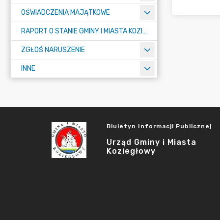
OŚWIADCZENIA MAJĄTKOWE
RAPORT O STANIE GMINY I MIASTA KOZIEGŁOWY
ZGŁOŚ NARUSZENIE
INNE
Biuletyn Informacji Publicznej
Urząd Gminy i Miasta
Koziegłowy