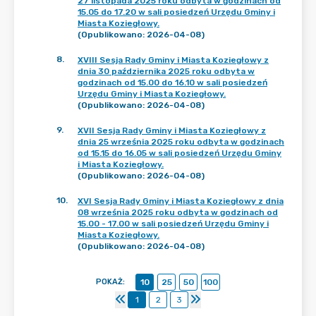
27 listopada 2025 roku odbyta w godzinach od
15.05 do 17.20 w sali posiedzeń Urzędu Gminy i
Miasta Koziegłowy.
(Opublikowano: 2026-04-08)
8
.
XVIII Sesja Rady Gminy i Miasta Koziegłowy z
dnia 30 października 2025 roku odbyta w
godzinach od 15.00 do 16.10 w sali posiedzeń
Urzędu Gminy i Miasta Koziegłowy.
(Opublikowano: 2026-04-08)
9
.
XVII Sesja Rady Gminy i Miasta Koziegłowy z
dnia 25 września 2025 roku odbyta w godzinach
od 15.15 do 16.05 w sali posiedzeń Urzędu Gminy
i Miasta Koziegłowy.
(Opublikowano: 2026-04-08)
10
.
XVI Sesja Rady Gminy i Miasta Koziegłowy z dnia
08 września 2025 roku odbyta w godzinach od
15.00 - 17.00 w sali posiedzeń Urzędu Gminy i
Miasta Koziegłowy.
(Opublikowano: 2026-04-08)
POKAŻ
:
10
25
50
100
1
2
3