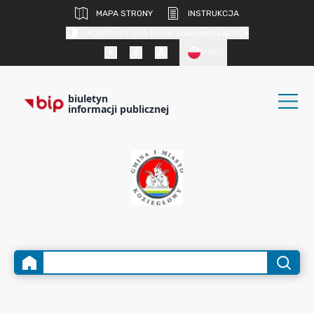
MAPA STRONY
INSTRUKCJA
KONTRAST DLA OSÓB SŁABOWIDZĄCYCH
PL
biuletyn
informacji publicznej