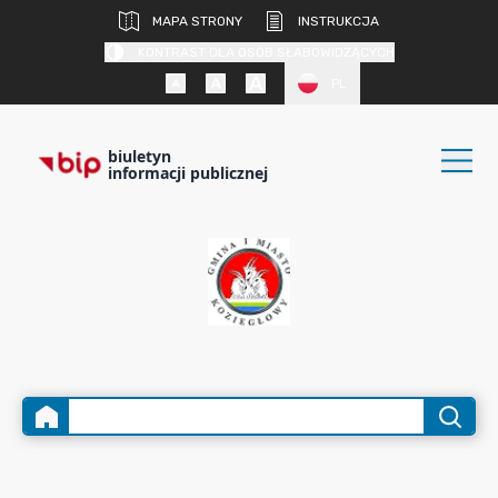
MAPA STRONY
INSTRUKCJA
KONTRAST DLA OSÓB SŁABOWIDZĄCYCH
PL
biuletyn
informacji publicznej