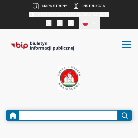
MAPA STRONY
INSTRUKCJA
KONTRAST DLA OSÓB SŁABOWIDZĄCYCH
PL
biuletyn
informacji publicznej