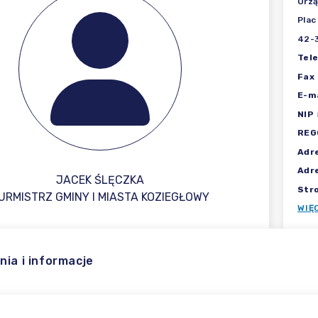
Urzą
Plac
42-3
Tel
Fax
E-ma
NIP
REG
Adr
Adr
JACEK ŚLĘCZKA
Str
URMISTRZ GMINY I MIASTA KOZIEGŁOWY
WIĘ
nia i informacje