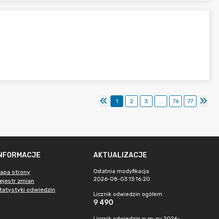
1
2
3
...
76
77
INFORMACJE
AKTUALIZACJE
Ostatnia modyfikacja
apa strony
2026-08-03 13:16:20
ejestr zmian
tatystyki odwiedzin
Licznik odwiedzin ogółem
9 490
Licznik odwiedzin w m-cu 2026-