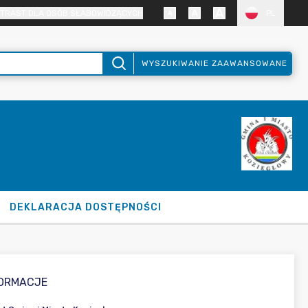
TRAST DLA OSÓB SŁABOWIDZĄCYCH
PL
WYSZUKIWANIE ZAAWANSOWANE
DEKLARACJA DOSTĘPNOŚCI
FORMACJE