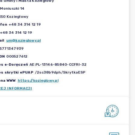
d Gminy i Miasta Koziegłowy
 Moniuszki 14
50 Koziegłowy
efon
+48 34 314 12 19
+48 34 314 12 19
il
um@kozieglowy.pl
5771347939
ON
000527612
es e-Doręczeń
AE:PL-13146-85840-CCFRI-32
es skrytki ePUAP
/2sc38b9dph/SkrytkaESP
ona WWW
https://kozieglowy.pl
CEJ INFORMACJI