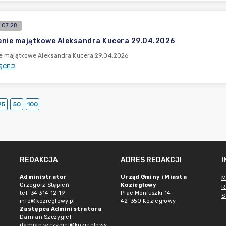
 07:28
nie majątkowe Aleksandra Kucera 29.04.2026
e majątkowe Aleksandra Kucera 29.04.2026
ĘCEJ
25
50
100
REDAKCJA
ADRES REDAKCJI
Administrator
Urząd Gminy i Miasta
M
Grzegorz Stępień
Koziegłowy
R
tel. 34 314 12 19
Plac Moniuszki 14
S
info@kozieglowy.pl
42-350 Koziegłowy
Zastępca Administratora
Damian Szczygieł
damian.szczygiel@kozieglowy.