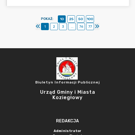
POKAŻ
:
10
25
50
100
1
2
3
...
76
77
Biuletyn Informacji Publicznej
Urząd Gminy i Miasta
Koziegłowy
REDAKCJA
Administrator