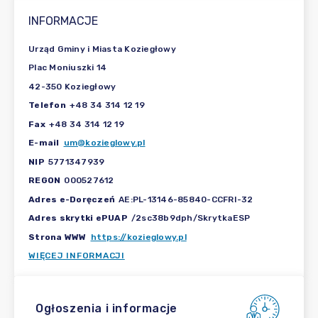
INFORMACJE
Urząd Gminy i Miasta Koziegłowy
Plac Moniuszki 14
42-350 Koziegłowy
Telefon
+48 34 314 12 19
Fax
+48 34 314 12 19
E-mail
um@kozieglowy.pl
NIP
5771347939
REGON
000527612
Adres e-Doręczeń
AE:PL-13146-85840-CCFRI-32
Adres skrytki ePUAP
/2sc38b9dph/SkrytkaESP
Strona WWW
https://kozieglowy.pl
WIĘCEJ INFORMACJI
Ogłoszenia i informacje