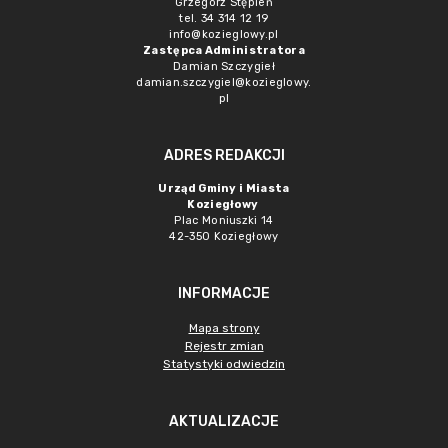
Grzegorz Stępień
tel. 34 314 12 19
info@kozieglowy.pl
Zastępca Administratora
Damian Szczygieł
damian.szczygiel@kozieglowy.
pl
ADRES REDAKCJI
Urząd Gminy i Miasta
Koziegłowy
Plac Moniuszki 14
42-350 Koziegłowy
INFORMACJE
Mapa strony
Rejestr zmian
Statystyki odwiedzin
AKTUALIZACJE