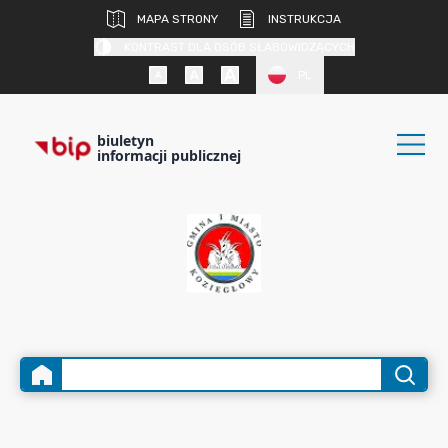
MAPA STRONY
INSTRUKCJA
KONTRAST DLA OSÓB SŁABOWIDZĄCYCH
PL
biuletyn
informacji publicznej